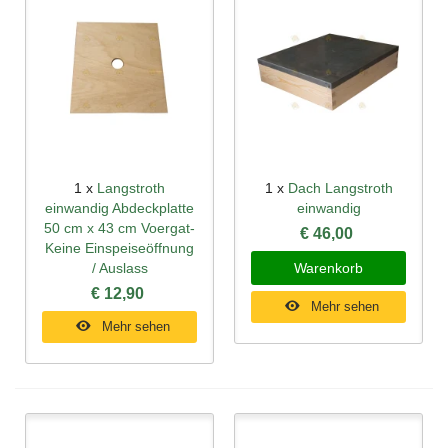
1 x
Langstroth
1 x
Dach Langstroth
einwandig Abdeckplatte
einwandig
50 cm x 43 cm Voergat-
€ 46,00
Keine Einspeiseöffnung
/ Auslass
Warenkorb
€ 12,90
Mehr sehen
Mehr sehen