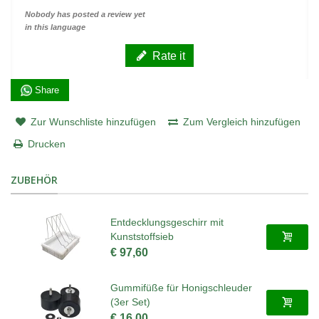
Nobody has posted a review yet
in this language
Rate it
Share
Zur Wunschliste hinzufügen
Zum Vergleich hinzufügen
Drucken
ZUBEHÖR
Entdecklungsgeschirr mit
Kunststoffsieb
€ 97,60
Gummifüße für Honigschleuder
(3er Set)
€ 16,00