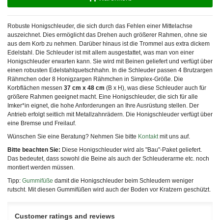
Robuste Honigschleuder, die sich durch das Fehlen einer Mittelachse
auszeichnet. Dies ermöglicht das Drehen auch größerer Rahmen, ohne sie
aus dem Korb zu nehmen. Darüber hinaus ist die Trommel aus extra dickem
Edelstahl. Die Schleuder ist mit allem ausgestattet, was man von einer
Honigschleuder erwarten kann. Sie wird mit Beinen geliefert und verfügt über
einen robusten Edelstahlquetschhahn. In die Schleuder passen 4 Brutzargen
Rähmchen oder 8 Honigzargen Rähmchen in Simplex-Größe. Die
Korbflächen messen
37 cm x 48 cm
(B x H), was diese Schleuder auch für
größere Rahmen geeignet macht. Eine Honigschleuder, die sich für alle
Imker*in eignet, die hohe Anforderungen an Ihre Ausrüstung stellen. Der
Antrieb erfolgt seitlich mit Metallzahnrädern. Die Honigschleuder verfügt über
eine Bremse und Freilauf.
Wünschen Sie eine Beratung? Nehmen Sie bitte
Kontakt
mit uns auf.
Bitte beachten Sie:
Diese Honigschleuder wird als "Bau"-Paket geliefert.
Das bedeutet, dass sowohl die Beine als auch der Schleuderarme etc. noch
montiert werden müssen.
Tipp:
Gummifüße
damit die Honigschleuder beim Schleudern weniger
rutscht. Mit diesen Gummifüßen wird auch der Boden vor Kratzern geschützt.
Customer ratings and reviews