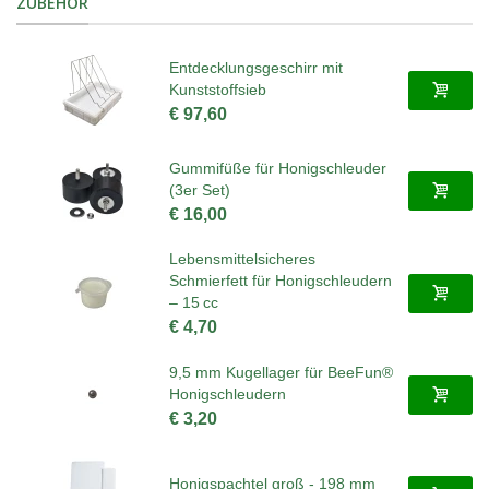
ZUBEHÖR
Entdecklungsgeschirr mit
Kunststoffsieb
€ 97,60
Gummifüße für Honigschleuder
(3er Set)
€ 16,00
Lebensmittelsicheres
Schmierfett für Honigschleudern
– 15 cc
€ 4,70
9,5 mm Kugellager für BeeFun®
Honigschleudern
€ 3,20
Honigspachtel groß - 198 mm