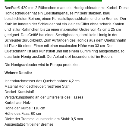
BeeFun® 420 mm 2 Rähmchen manuelle Honigschleuder mit Kurbel. Diese
Honigschleuder hat ein Edelstahlgehäuse mit sehr stabilen, blau
beschichteten Beinen, einen Kunststoffquetschhahn und eine Bremse. Der
Korb im Inneren der Schleuder hat ein kleines Gitter ohne scharfe Kanten
und ist für Rähmchen bis zu einer maximalen Größe von 42 cm x 25 cm
geeignet. Das Gefäß hat einen Schrägboden, damit kein Honig in der
Schleuder zurückbleibt. Zum Auffangen des Honigs aus dem Quetschhahn
ist Platz für einen Eimer mit einer maximalen Höhe von 33 cm. Der
Quetschhahn ist aus Kunststoff und mit einem Gummiring ausgestattet, so
dass kein Honig ausläuft. Der Ablauf sitzt besonders tief im Boden.
Die Honigschleuder wird in Europa produziert.
Weitere Details:
Innendurchmesser des Quetschhahns: 4,2 cm
Material Honigschleuder: rostfreier Stahl
Deckel: Kunststoff
Verstärkungsband an der Unterseite des Fasses
Kurbel aus Holz
Höhe der Kurbel: 110 cm
Höhe des Fass: 60 cm
Dicke der Trommel aus rostfreiem Stahl: 0,5 mm
Ausgestattet mit einer Bremse