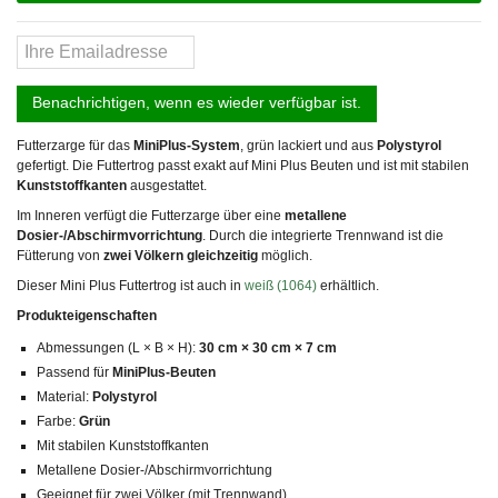
Benachrichtigen, wenn es wieder verfügbar ist.
Futterzarge für das
MiniPlus-System
, grün lackiert und aus
Polystyrol
gefertigt. Die Futtertrog passt exakt auf Mini Plus Beuten und ist mit stabilen
Kunststoffkanten
ausgestattet.
Im Inneren verfügt die Futterzarge über eine
metallene
Dosier-/Abschirmvorrichtung
. Durch die integrierte Trennwand ist die
Fütterung von
zwei Völkern gleichzeitig
möglich.
Dieser Mini Plus Futtertrog ist auch in
weiß (1064)
erhältlich.
Produkteigenschaften
Abmessungen (L × B × H):
30 cm × 30 cm × 7 cm
Passend für
MiniPlus-Beuten
Material:
Polystyrol
Farbe:
Grün
Mit stabilen Kunststoffkanten
Metallene Dosier-/Abschirmvorrichtung
Geeignet für zwei Völker (mit Trennwand)