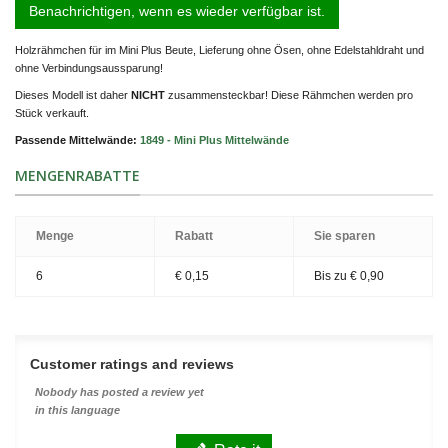
Benachrichtigen, wenn es wieder verfügbar ist.
Holzrähmchen für im Mini Plus Beute, Lieferung ohne Ösen, ohne Edelstahldraht und
ohne Verbindungsaussparung!
Dieses Modell ist daher
NICHT
zusammensteckbar! Diese Rähmchen werden pro
Stück verkauft.
Passende Mittelwände:
1849 - Mini Plus Mittelwände
MENGENRABATTE
Menge
Rabatt
Sie sparen
6
€ 0,15
Bis zu
€ 0,90
Customer ratings and reviews
Nobody has posted a review yet
in this language