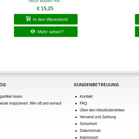
Nicot Boden mit...
€ 15,25
In den Warenkorb
Mehr sehen?
LOG
KUNDENBETREUUNG
gartikel lesen
Kontakt
eute inspizieren: Wie oft und worauf
FAQ
?
Über den AllesfürdenImker
Versand und Zahlung
Sicherheit
Datenschutz
Impressum