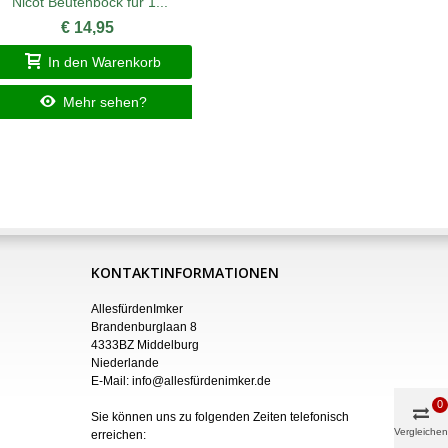
Nicot Beutenbock für 1...
Segeberger
€ 14,95
In den Warenkorb
I
Mehr sehen?
KONTAKTINFORMATIONEN
AllesfürdenImker
Brandenburglaan 8
4333BZ Middelburg
Niederlande
E-Mail:
info@allesfürdenimker.de
0
Sie können uns zu folgenden Zeiten telefonisch
Vergleichen
erreichen: