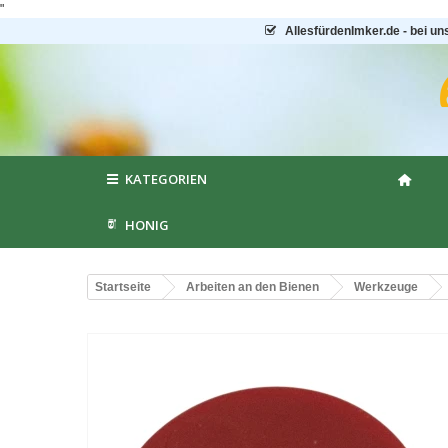
"
AllesfürdenImker.de - bei un
KATEGORIEN
HONIG
Startseite
Arbeiten an den Bienen
Werkzeuge