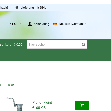
kzeit!
Lieferung mit DHL
€ EUR
Deutsch (German)
Anmeldung
renkorb
-
€ 0,00
ZUBEHÖR
Pfeife (klein)
€ 46,95