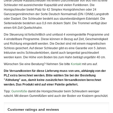
Diese Deluxe Radialschleuder mit einem Durchmesser von 900 mm ist eine
Schleuder mit ausreichender Kapazität und vielen Funktionen. Die
Honigschleuder bietet Platz für 42 Simplex Honigrähmchen oder 24
Ganzzargenrähmchen der Sorte Deutsch Normalmaß (DN / DNM) Langstroth
oder Dadant. Die Schleuder besteht aus säurebeständigem Edelstahl. Die
Seitenwände bestehen aus 0,6 mm dickem Stahl. Die Trommel verfügt über
einen 6/4-Zoll Quetschhahn.
Die Steuerung ist fortschrittlich und umfasst 4 voreingestellte Programme und
4 einstellbare Programme. Diese können in Bezug auf Zeit, Geschwindigkeit
und Richtung eingestellt werden. Die Deckel sind mit einem magnetischen
Schloss gesichert. Auf dieser Schleuder gibt es eine Garantie von 5 Jahren.
Inklusive sechs Schleuderkörben, damit auch tangential geschleudert
werden kann. Die Höhe vom Boden bis zum Hahn beträgt ungefähr 40 cm.
Wünschen Sie eine Beratung? Nehmen Sie bitte
Kontakt
mit uns auf.
Die Versandkosten für diese Lieferung muss von uns, abhängig von der
PLZ extra berechnet werden. Bitte wählen Sie bei der Bestellung
"Abholung" aus, damit keine zusätzlichen Versandkosten berechnet
werden. Das Produkt wird auf einer Palette geliefert.
Tipp:
Gummifüße
damit die Honigschleuder beim Schleudern weniger
rutscht. Mit diesen Gummifüßen wird auch der Boden vor Kratzern geschützt.
Customer ratings and reviews