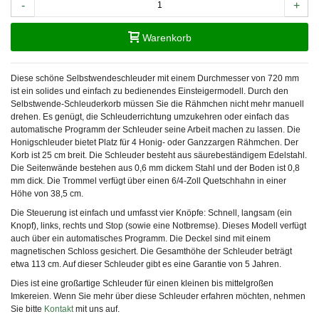
-
+
Warenkorb
Diese schöne Selbstwendeschleuder mit einem Durchmesser von 720 mm
ist ein solides und einfach zu bedienendes Einsteigermodell. Durch den
Selbstwende-Schleuderkorb müssen Sie die Rähmchen nicht mehr manuell
drehen. Es genügt, die Schleuderrichtung umzukehren oder einfach das
automatische Programm der Schleuder seine Arbeit machen zu lassen. Die
Honigschleuder bietet Platz für 4 Honig- oder Ganzzargen Rähmchen. Der
Korb ist 25 cm breit. Die Schleuder besteht aus säurebeständigem Edelstahl.
Die Seitenwände bestehen aus 0,6 mm dickem Stahl und der Boden ist 0,8
mm dick. Die Trommel verfügt über einen 6/4-Zoll Quetschhahn in einer
Höhe von 38,5 cm.
Die Steuerung ist einfach und umfasst vier Knöpfe: Schnell, langsam (ein
Knopf), links, rechts und Stop (sowie eine Notbremse). Dieses Modell verfügt
auch über ein automatisches Programm. Die Deckel sind mit einem
magnetischen Schloss gesichert. Die Gesamthöhe der Schleuder beträgt
etwa 113 cm. Auf dieser Schleuder gibt es eine Garantie von 5 Jahren.
Dies ist eine großartige Schleuder für einen kleinen bis mittelgroßen
Imkereien. Wenn Sie mehr über diese Schleuder erfahren möchten, nehmen
Sie bitte
Kontakt
mit uns auf.