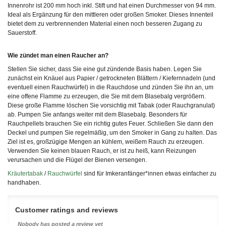
Innenrohr ist 200 mm hoch inkl. Stift und hat einen Durchmesser von 94 mm.
Ideal als Ergänzung für den mittleren oder großen Smoker. Dieses Innenteil
bietet dem zu verbrennenden Material einen noch besseren Zugang zu
Sauerstoff.
Wie zündet man einen Raucher an?
Stellen Sie sicher, dass Sie eine gut zündende Basis haben. Legen Sie
zunächst ein Knäuel aus Papier / getrockneten Blättern / Kiefernnadeln (und
eventuell einen Rauchwürfel) in die Rauchdose und zünden Sie ihn an, um
eine offene Flamme zu erzeugen, die Sie mit dem Blasebalg vergrößern.
Diese große Flamme löschen Sie vorsichtig mit Tabak (oder Rauchgranulat)
ab. Pumpen Sie anfangs weiter mit dem Blasebalg. Besonders für
Rauchpellets brauchen Sie ein richtig gutes Feuer. Schließen Sie dann den
Deckel und pumpen Sie regelmäßig, um den Smoker in Gang zu halten. Das
Ziel ist es, großzügige Mengen an kühlem, weißem Rauch zu erzeugen.
Verwenden Sie keinen blauen Rauch, er ist zu heiß, kann Reizungen
verursachen und die Flügel der Bienen versengen.
Kräutertabak
/
Rauchwürfel
sind für Imkeranfänger*innen etwas einfacher zu
handhaben.
Customer ratings and reviews
Nobody has posted a review yet