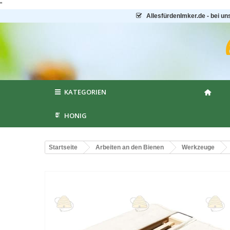
"
AllesfürdenImker.de - bei un
KATEGORIEN
HONIG
Startseite
Arbeiten an den Bienen
Werkzeuge