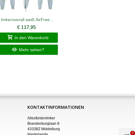
Imkeroverall weiß AirFree...
Imker
€ 117,95
In den Warenkorb
I
Mehr sehen?
KONTAKTINFORMATIONEN
AllesfürdenImker
Brandenburglaan 8
4333BZ Middelburg
0
Niederlande