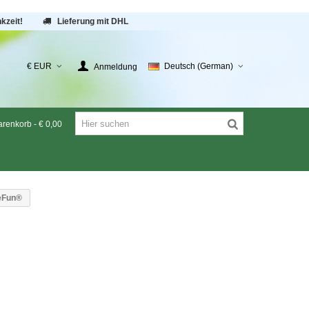
kzeit!
Lieferung mit DHL
€ EUR
Deutsch (German)
Anmeldung
renkorb
-
€ 0,00
eFun®