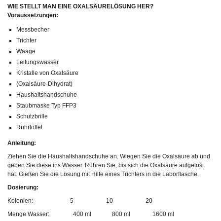
WIE STELLT MAN EINE
OXAL
SÄURELÖSUNG HER?
Voraussetzungen:
Messbecher
Trichter
Waage
Leitungswasser
Kristalle von
Oxal
säure
(
Oxal
säure-Dihydrat)
Haushaltshandschuhe
Staubmaske Typ FFP3
Schutzbrille
Rührlöffel
Anleitung:
Ziehen Sie die Haushaltshandschuhe an. Wiegen Sie die
Oxal
säure ab und
geben Sie diese ins Wasser. Rühren Sie, bis sich die
Oxal
säure aufgelöst
hat. Gießen Sie die Lösung mit Hilfe eines Trichters in die Laborflasche.
Dosierung:
Kolonien:
5
10
20
Menge Wasser:
400 ml
800 ml
1600 ml