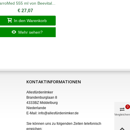
arroMed 555 ml von Beevital...
Oxuvar 5,
€ 27,07
In den Warenkorb
I
Mehr sehen?
KONTAKTINFORMATIONEN
AllesfürdenImker
Brandenburglaan 8
4333BZ Middelburg
0
Niederlande
E-Mail:
info@allesfürdenimker.de
Vergleichen
Sie können uns zu folgenden Zeiten telefonisch
erreichen: