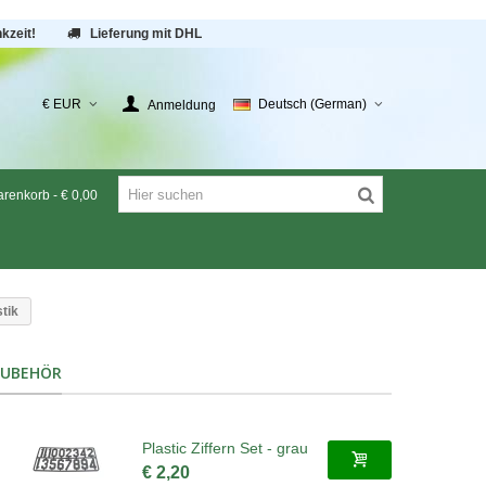
kzeit!
Lieferung mit DHL
€ EUR
Deutsch (German)
Anmeldung
renkorb
-
€ 0,00
stik
ZUBEHÖR
Plastic Ziffern Set - grau
€ 2,20