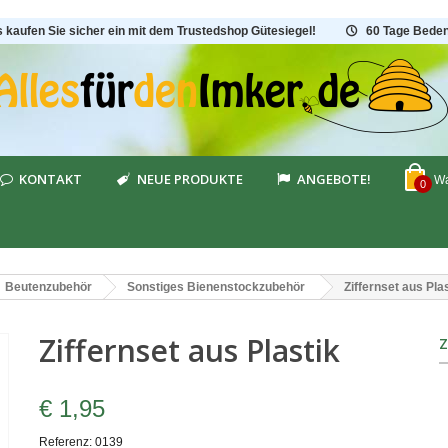
s kaufen Sie sicher ein mit dem Trustedshop Gütesiegel!
60 Tage Beden
KONTAKT
NEUE PRODUKTE
ANGEBOTE!
Wa
0
Beutenzubehör
Sonstiges Bienenstockzubehör
Ziffernset aus Pla
Ziffernset aus Plastik
€ 1,95
Referenz:
0139