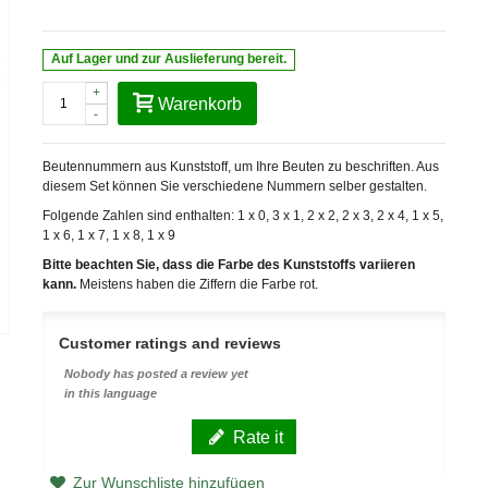
Auf Lager und zur Auslieferung bereit.
+
Warenkorb
-
Beutennummern aus Kunststoff, um Ihre Beuten zu beschriften. Aus
diesem Set können Sie verschiedene Nummern selber gestalten.
Folgende Zahlen sind enthalten: 1 x 0, 3 x 1, 2 x 2, 2 x 3, 2 x 4, 1 x 5,
1 x 6, 1 x 7, 1 x 8, 1 x 9
Bitte beachten Sie, dass die Farbe des Kunststoffs variieren
kann.
Meistens haben die Ziffern die Farbe rot.
Customer ratings and reviews
Nobody has posted a review yet
in this language
Rate it
Zur Wunschliste hinzufügen