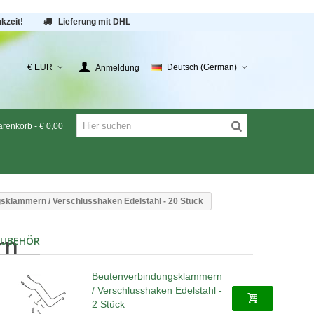
kzeit!
Lieferung mit DHL
€ EUR
Deutsch (German)
Anmeldung
renkorb
-
€ 0,00
sklammern / Verschlusshaken Edelstahl - 20 Stück
rn
ZUBEHÖR
Beutenverbindungsklammern
/ Verschlusshaken Edelstahl -
2 Stück