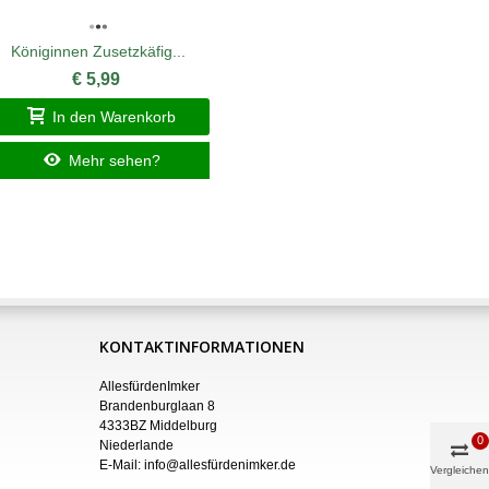
Königinnen Zusetzkäfig...
Trich
€ 5,99
In den Warenkorb
I
Mehr sehen?
KONTAKTINFORMATIONEN
AllesfürdenImker
Brandenburglaan 8
4333BZ Middelburg
0
Niederlande
E-Mail:
info@allesfürdenimker.de
Vergleichen