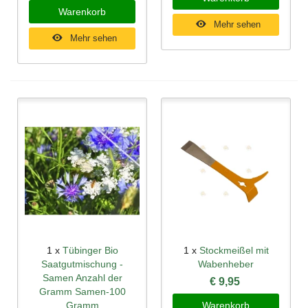
Warenkorb
Mehr sehen
Mehr sehen
1 x
Tübinger Bio
1 x
Stockmeißel mit
Saatgutmischung -
Wabenheber
Samen Anzahl der
€ 9,95
Gramm Samen-100
Gramm
Warenkorb