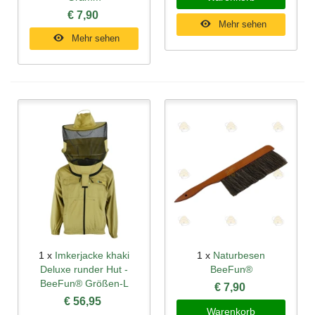
€ 7,90
Mehr sehen
Mehr sehen
1 x
Imkerjacke khaki
1 x
Naturbesen
Deluxe runder Hut -
BeeFun®
BeeFun® Größen-L
€ 7,90
€ 56,95
Warenkorb