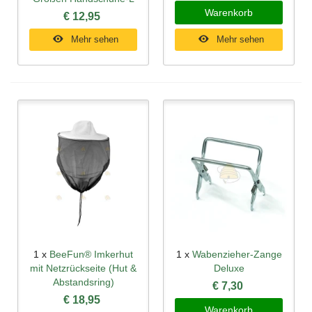
Warenkorb
€ 12,95
Mehr sehen
Mehr sehen
1 x
BeeFun® Imkerhut
1 x
Wabenzieher-Zange
mit Netzrückseite (Hut &
Deluxe
Abstandsring)
€ 7,30
€ 18,95
Warenkorb