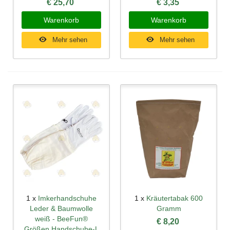
€ 25,70
€ 3,35
Warenkorb
Warenkorb
Mehr sehen
Mehr sehen
1 x
Imkerhandschuhe
1 x
Kräutertabak 600
Leder & Baumwolle
Gramm
weiß - BeeFun®
€ 8,20
Größen Handschuhe-L