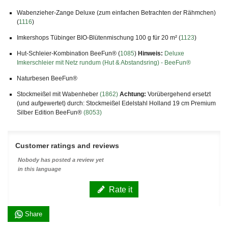
Wabenzieher-Zange Deluxe (zum einfachen Betrachten der Rähmchen)
(
1116
)
Imkershops Tübinger BIO-Blütenmischung 100 g für 20 m² (
1123
)
Hut-Schleier-Kombination BeeFun® (
1085
)
Hinweis:
Deluxe
Imkerschleier mit Netz rundum (Hut & Abstandsring) - BeeFun®
Naturbesen BeeFun®
Stockmeißel mit Wabenheber
(1862)
Achtung:
Vorübergehend ersetzt
(und aufgewertet) durch: Stockmeißel Edelstahl Holland 19 cm Premium
Silber Edition BeeFun®
(8053)
Customer ratings and reviews
Nobody has posted a review yet
in this language
Rate it
Share