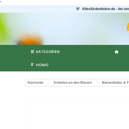
"
AllesfürdenImker.de - bei un
KATEGORIEN
HONIG
Startseite
Arbeiten an den Bienen
Bienenfutter & F