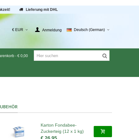
kzeit!
Lieferung mit DHL
€ EUR
Deutsch (German)
Anmeldung
renkorb
-
€ 0,00
ZUBEHÖR
Karton Fondabee-
Zuckerteig (12 x 1 kg)
€ 26,95