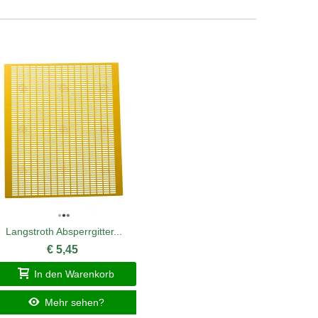
Langstroth Absperrgitter...
Flechtb
€ 5,45
In den Warenkorb
I
Mehr sehen?