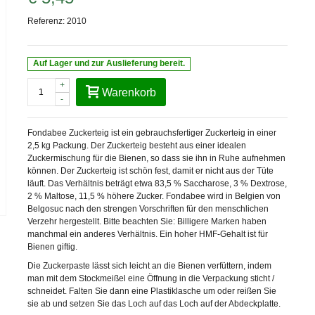
Referenz:
2010
Auf Lager und zur Auslieferung bereit.
+
Warenkorb
-
Fondabee Zuckerteig ist ein gebrauchsfertiger Zuckerteig in einer
2,5 kg Packung. Der Zuckerteig besteht aus einer idealen
Zuckermischung für die Bienen, so dass sie ihn in Ruhe aufnehmen
können. Der Zuckerteig ist schön fest, damit er nicht aus der Tüte
läuft. Das Verhältnis beträgt etwa 83,5 % Saccharose, 3 % Dextrose,
2 % Maltose, 11,5 % höhere Zucker. Fondabee wird in Belgien von
Belgosuc nach den strengen Vorschriften für den menschlichen
Verzehr hergestellt. Bitte beachten Sie: Billigere Marken haben
manchmal ein anderes Verhältnis. Ein hoher HMF-Gehalt ist für
Bienen giftig.
Die Zuckerpaste lässt sich leicht an die Bienen verfüttern, indem
man mit dem Stockmeißel eine Öffnung in die Verpackung sticht /
schneidet. Falten Sie dann eine Plastiklasche um oder reißen Sie
sie ab und setzen Sie das Loch auf das Loch auf der Abdeckplatte.