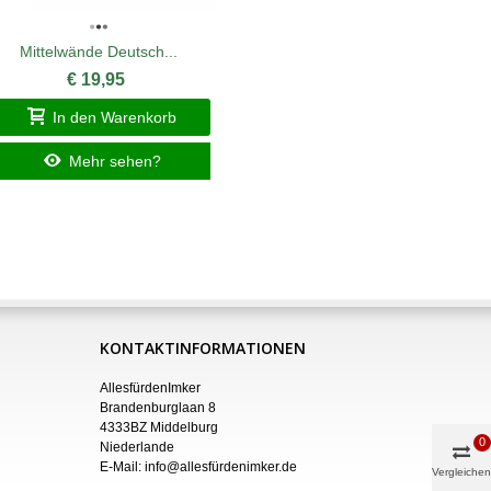
Mittelwände Deutsch...
Deuts
€ 19,95
In den Warenkorb
I
Mehr sehen?
KONTAKTINFORMATIONEN
AllesfürdenImker
Brandenburglaan 8
4333BZ Middelburg
0
Niederlande
E-Mail:
info@allesfürdenimker.de
Vergleichen