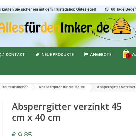
s kaufen Sie sicher ein mit dem Trustedshop Gütesiegel!
60 Tage Beden
KONTAKT
NEUE PRODUKTE
ANGEBOTE!
Wa
0
Beutenzubehör
Absperrgitter für die Beute
Absperrgitter verzink
Absperrgitter verzinkt 45
cm x 40 cm
€ 9,85