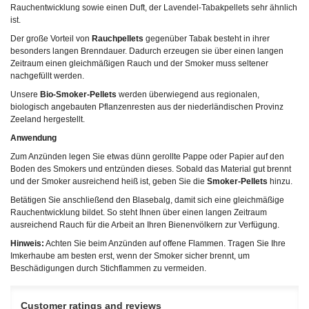
Rauchentwicklung sowie einen Duft, der Lavendel-Tabakpellets sehr ähnlich
ist.
Der große Vorteil von
Rauchpellets
gegenüber Tabak besteht in ihrer
besonders langen Brenndauer. Dadurch erzeugen sie über einen langen
Zeitraum einen gleichmäßigen Rauch und der Smoker muss seltener
nachgefüllt werden.
Unsere
Bio-Smoker-Pellets
werden überwiegend aus regionalen,
biologisch angebauten Pflanzenresten aus der niederländischen Provinz
Zeeland hergestellt.
Anwendung
Zum Anzünden legen Sie etwas dünn gerollte Pappe oder Papier auf den
Boden des Smokers und entzünden dieses. Sobald das Material gut brennt
und der Smoker ausreichend heiß ist, geben Sie die
Smoker-Pellets
hinzu.
Betätigen Sie anschließend den Blasebalg, damit sich eine gleichmäßige
Rauchentwicklung bildet. So steht Ihnen über einen langen Zeitraum
ausreichend Rauch für die Arbeit an Ihren Bienenvölkern zur Verfügung.
Hinweis:
Achten Sie beim Anzünden auf offene Flammen. Tragen Sie Ihre
Imkerhaube am besten erst, wenn der Smoker sicher brennt, um
Beschädigungen durch Stichflammen zu vermeiden.
Customer ratings and reviews