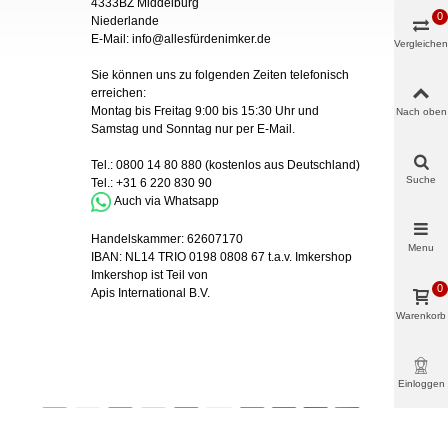
4333BZ Middelburg
0
Niederlande
E-Mail:
info@allesfürdenimker.de
Vergleichen
Sie können uns zu folgenden Zeiten telefonisch
erreichen:
Montag bis Freitag 9:00 bis 15:30 Uhr und
Nach oben
Samstag und Sonntag nur
per
E-Mail
.
Tel.:
0800 14 80 880
(kostenlos aus Deutschland)
Suche
Tel.:
+31 6 220 830 90
Auch via Whatsapp
Handelskammer:
62607170
Menu
IBAN:
NL14 TRIO 0198 0808 67 t.a.v. Imkershop
Imkershop ist Teil von
0
Apis International B.V.
Warenkorb
Einloggen
& mehr