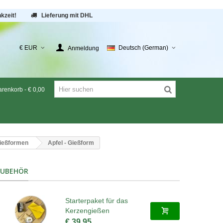
kzeit!
Lieferung mit DHL
€ EUR
Deutsch (German)
Anmeldung
renkorb
-
€ 0,00
ießformen
Apfel - Gießform
ZUBEHÖR
Starterpaket für das
Kerzengießen
€ 39,95