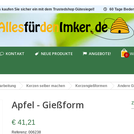
s kaufen Sie sicher ein mit dem Trustedshop Gütesiegel!
60 Tage Beden
KONTAKT
NEUE PRODUKTE
ANGEBOTE!
Wa
0
arbeitung
Kerzen selber machen
Kerzengießformen
Andere G
Apfel - Gießform
€ 41,21
Referenz:
006238