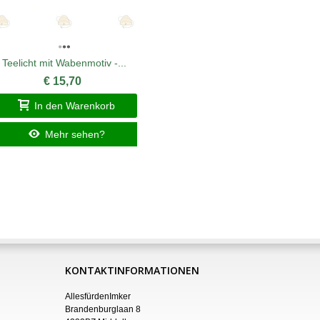
Teelicht mit Wabenmotiv -...
Kleine
€ 15,70
In den Warenkorb
I
Mehr sehen?
KONTAKTINFORMATIONEN
AllesfürdenImker
Brandenburglaan 8