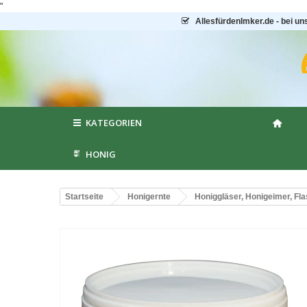
"
AllesfürdenImker.de - bei un
KATEGORIEN
HONIG
Startseite
Honigernte
Honiggläser, Honigeimer, Fl