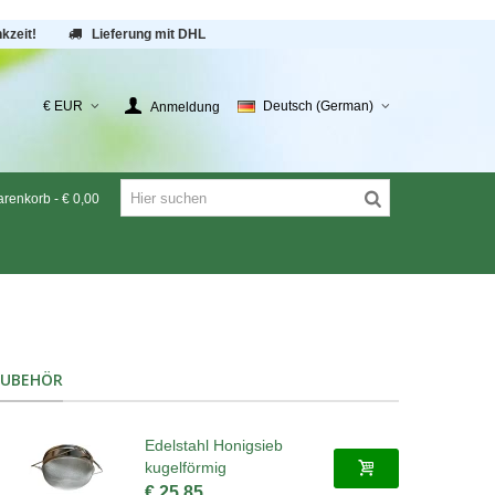
kzeit!
Lieferung mit DHL
€ EUR
Deutsch (German)
Anmeldung
renkorb
-
€ 0,00
ZUBEHÖR
Edelstahl Honigsieb
kugelförmig
€ 25,85