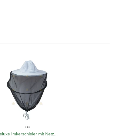
eluxe Imkerschleier mit Netz...
Futter