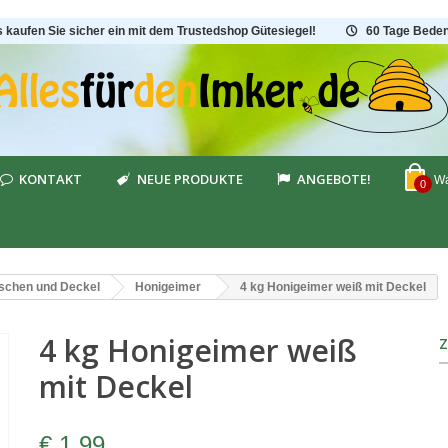
s kaufen Sie sicher ein mit dem Trustedshop Gütesiegel!
60 Tage Beden
KONTAKT
NEUE PRODUKTE
ANGEBOTE!
Wa
0
aschen und Deckel
Honigeimer
4 kg Honigeimer weiß mit Deckel
4 kg Honigeimer weiß
mit Deckel
€ 1,99