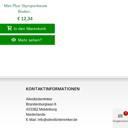
Mini Plus Styroporbeute
Mini Pl
Boden...
€ 12,34
I
In den Warenkorb
Mehr sehen?
KONTAKTINFORMATIONEN
AllesfürdenImker
Brandenburglaan 8
4333BZ Middelburg
0
Niederlande
E-Mail:
info@allesfürdenimker.de
Vergleichen