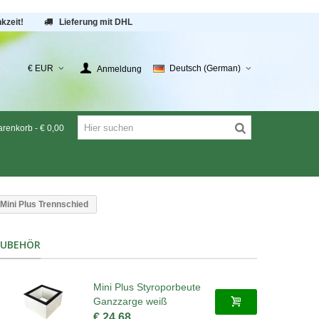
kzeit!
Lieferung mit DHL
€ EUR
Deutsch (German)
Anmeldung
renkorb
-
€ 0,00
Mini Plus Trennschied
ZUBEHÖR
Mini Plus Styroporbeute
Ganzzarge weiß
€ 24,68