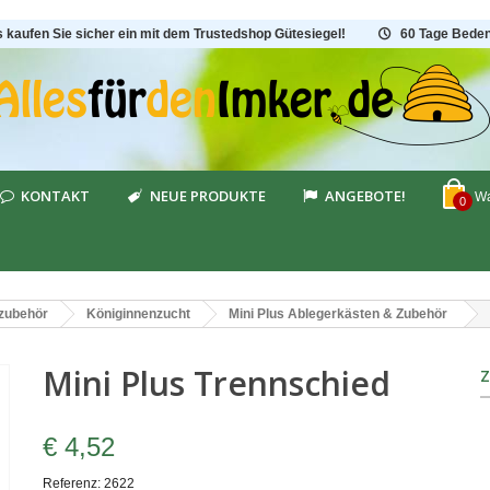
s kaufen Sie sicher ein mit dem Trustedshop Gütesiegel!
60 Tage Beden
KONTAKT
NEUE PRODUKTE
ANGEBOTE!
Wa
0
tzubehör
Königinnenzucht
Mini Plus Ablegerkästen & Zubehör
Mini Plus Trennschied
€ 4,52
Referenz:
2622