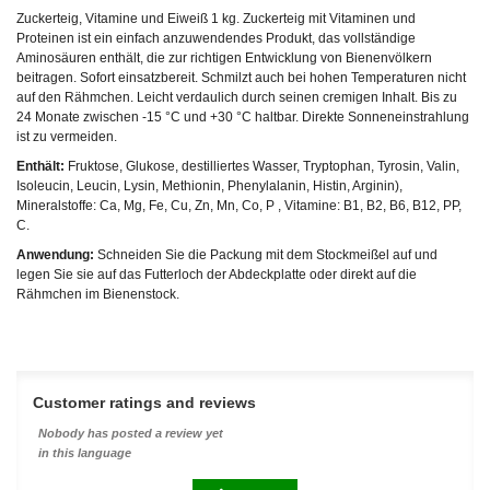
Zuckerteig, Vitamine und Eiweiß 1 kg. Zuckerteig mit Vitaminen und
Proteinen ist ein einfach anzuwendendes Produkt, das vollständige
Aminosäuren enthält, die zur richtigen Entwicklung von Bienenvölkern
beitragen. Sofort einsatzbereit. Schmilzt auch bei hohen Temperaturen nicht
auf den Rähmchen. Leicht verdaulich durch seinen cremigen Inhalt. Bis zu
24 Monate zwischen -15 °C und +30 °C haltbar. Direkte Sonneneinstrahlung
ist zu vermeiden.
Enthält:
Fruktose, Glukose, destilliertes Wasser, Tryptophan, Tyrosin, Valin,
Isoleucin, Leucin, Lysin, Methionin, Phenylalanin, Histin, Arginin),
Mineralstoffe: Ca, Mg, Fe, Cu, Zn, Mn, Co, P , Vitamine: B1, B2, B6, B12, PP,
C.
Anwendung:
Schneiden Sie die Packung mit dem Stockmeißel auf und
legen Sie sie auf das Futterloch der Abdeckplatte oder direkt auf die
Rähmchen im Bienenstock.
Customer ratings and reviews
Nobody has posted a review yet
in this language