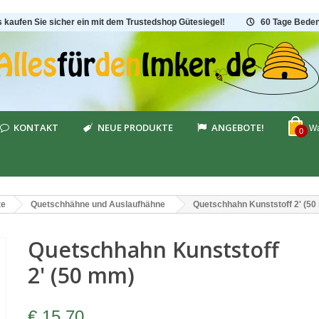
s kaufen Sie sicher ein mit dem Trustedshop Gütesiegel!
60 Tage Beden
KONTAKT
NEUE PRODUKTE
ANGEBOTE!
Wa
0
te
Quetschhähne und Auslaufhähne
Quetschhahn Kunststoff 2' (5
Quetschhahn Kunststoff
2' (50 mm)
€ 15,70