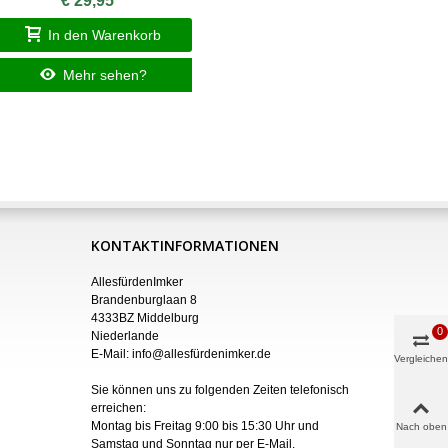
€ 29,95
In den Warenkorb
I
Mehr sehen?
KONTAKTINFORMATIONEN
AllesfürdenImker
Brandenburglaan 8
4333BZ Middelburg
0
Niederlande
E-Mail:
info@allesfürdenimker.de
Vergleichen
Sie können uns zu folgenden Zeiten telefonisch
erreichen:
Montag bis Freitag 9:00 bis 15:30 Uhr und
Nach oben
Samstag und Sonntag nur
per
E-Mail
.