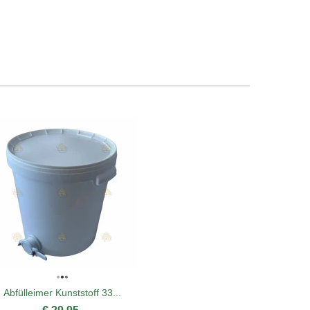
Abfülleimer Kunststoff 33...
Königi