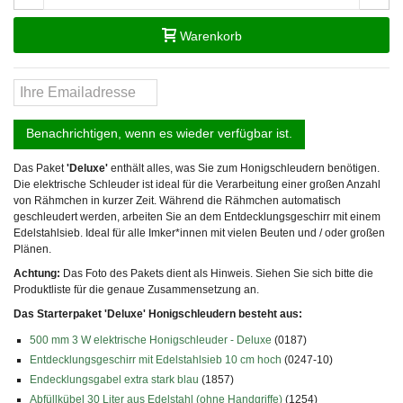
Warenkorb
Benachrichtigen, wenn es wieder verfügbar ist.
Das Paket
'Deluxe'
enthält alles, was Sie zum Honigschleudern benötigen.
Die elektrische Schleuder ist ideal für die Verarbeitung einer großen Anzahl
von Rähmchen in kurzer Zeit. Während die Rähmchen automatisch
geschleudert werden, arbeiten Sie an dem Entdecklungsgeschirr mit einem
Edelstahlsieb. Ideal für alle Imker*innen mit vielen Beuten und / oder großen
Plänen.
Achtung:
Das Foto des Pakets dient als Hinweis. Siehen Sie sich bitte die
Produktliste für die genaue Zusammensetzung an.
Das Starterpaket 'Deluxe' Honigschleudern besteht aus:
500 mm 3 W elektrische Honigschleuder - Deluxe
(0187)
Entdecklungsgeschirr mit Edelstahlsieb 10 cm hoch
(0247-10)
Endecklungsgabel extra stark blau
(1857)
Abfüllkübel 30 Liter aus Edelstahl (ohne Handgriffe)
(1254)