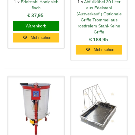
1 x
Edelstahl Honigsieb
1 x
Abfüllkübel 30 Liter
flach
aus Edelstahl
(Ausverkauf!) Optionale
€ 37,95
Griffe Trommel aus
Warenkorb
rostfreiem Stahl-Keine
Griffe
Mehr sehen
€ 188,95
Mehr sehen