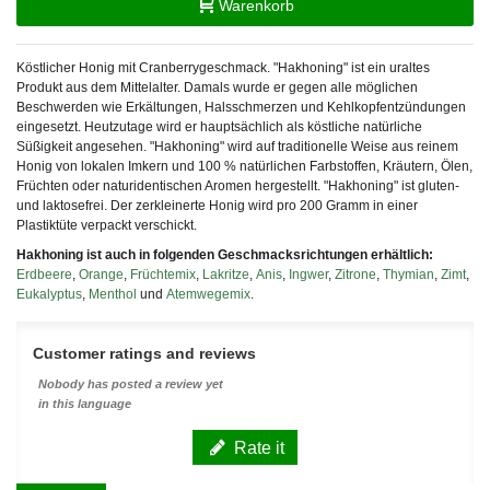
Warenkorb
Köstlicher Honig mit Cranberrygeschmack. "Hakhoning" ist ein uraltes
Produkt aus dem Mittelalter. Damals wurde er gegen alle möglichen
Beschwerden wie Erkältungen, Halsschmerzen und Kehlkopfentzündungen
eingesetzt. Heutzutage wird er hauptsächlich als köstliche natürliche
Süßigkeit angesehen. "Hakhoning" wird auf traditionelle Weise aus reinem
Honig von lokalen Imkern und 100 % natürlichen Farbstoffen, Kräutern, Ölen,
Früchten oder naturidentischen Aromen hergestellt. "Hakhoning" ist gluten-
und laktosefrei. Der zerkleinerte Honig wird pro 200 Gramm in einer
Plastiktüte verpackt verschickt.
Hakhoning ist auch in folgenden Geschmacksrichtungen erhältlich:
Erdbeere
,
Orange
,
Früchtemix
,
Lakritze
,
Anis
,
Ingwer
,
Zitrone
,
Thymian
,
Zimt
,
Eukalyptus
,
Menthol
und
Atemwegemix
.
Customer ratings and reviews
Nobody has posted a review yet
in this language
Rate it