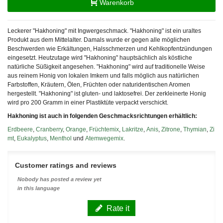
Warenkorb
Leckerer "Hakhoning" mit Ingwergeschmack. "Hakhoning" ist ein uraltes
Produkt aus dem Mittelalter. Damals wurde er gegen alle möglichen
Beschwerden wie Erkältungen, Halsschmerzen und Kehlkopfentzündungen
eingesetzt. Heutzutage wird "Hakhoning" hauptsächlich als köstliche
natürliche Süßigkeit angesehen. "Hakhoning" wird auf traditionelle Weise
aus reinem Honig von lokalen Imkern und falls möglich aus natürlichen
Farbstoffen, Kräutern, Ölen, Früchten oder naturidentischen Aromen
hergestellt. "Hakhoning" ist gluten- und laktosefrei. Der zerkleinerte Honig
wird pro 200 Gramm in einer Plastiktüte verpackt verschickt.
Hakhoning ist auch in folgenden Geschmacksrichtungen erhältlich:
Erdbeere
,
Cranberry
,
Orange
,
Früchtemix
,
Lakritze
,
Anis
,
Zitrone
,
Thymian
,
Zi
mt
,
Eukalyptus
,
Menthol
und
Atemwegemix
.
Customer ratings and reviews
Nobody has posted a review yet
in this language
Rate it